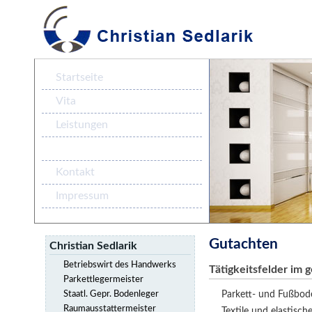
Startseite
Vita
Leistungen
Gutachten
Kontakt
Impressum
Gutachten
Christian Sedlarik
Betriebswirt des Handwerks
Tätigkeitsfelder im
Parkettlegermeister
Parkett- und Fußbod
Staatl. Gepr. Bodenleger
Raumausstattermeister
Textile und elastisc