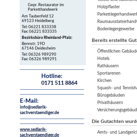
Gepr. Restaurator im
Holzpflaster
Parketthandwerk
Parkettlegerhandwer
Am Taubenfeld 12
69123 Heidelberg
Raumausstatterhand
Tel: 06221 833338
Bodenlegergewerbe
Fax: 06221 833335
Bezirksbüro Rheinland-Pfalz:
Bereits erstellte Gut
Bennstr. 19D
67146 Deidesheim
Öffentlichen Gebäud
Tel: 06326 989290
Hotels
Fax: 06326 989291
Rathäusern
Sportarenen
Hotline:
Kirchen
0171 511 8864
Squash- und Tennisha
Bürogebäuden
E-Mail:
Privathäusern
info@sedlarik-
Versicherungsgebäu
sachverstaendiger.de
Die Gutachten wurden
www.sedlarik-
Amts- und Landgeric
sachverstaendiger.de