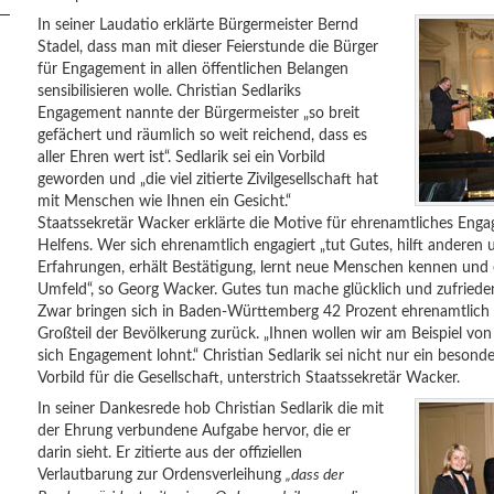
In seiner Laudatio erklärte Bürgermeister Bernd
Stadel, dass man mit dieser Feierstunde die Bürger
für Engagement in allen öffentlichen Belangen
sensibilisieren wolle. Christian Sedlariks
Engagement nannte der Bürgermeister „so breit
gefächert und räumlich so weit reichend, dass es
aller Ehren wert ist“. Sedlarik sei ein Vorbild
geworden und „die viel zitierte Zivilgesellschaft hat
mit Menschen wie Ihnen ein Gesicht.“
Staatssekretär Wacker erklärte die Motive für ehrenamtliches Enga
Helfens. Wer sich ehrenamtlich engagiert „tut Gutes, hilft anderen
Erfahrungen, erhält Bestätigung, lernt neue Menschen kennen und e
Umfeld“, so Georg Wacker. Gutes tun mache glücklich und zufried
Zwar bringen sich in Baden-Württemberg 42 Prozent ehrenamtlich ei
Großteil der Bevölkerung zurück. „Ihnen wollen wir am Beispiel von 
sich Engagement lohnt.“ Christian Sedlarik sei nicht nur ein besonde
Vorbild für die Gesellschaft, unterstrich Staatssekretär Wacker.
In seiner Dankesrede hob Christian Sedlarik die mit
der Ehrung verbundene Aufgabe hervor, die er
darin sieht. Er zitierte aus der offiziellen
Verlautbarung zur Ordensverleihung
„dass der