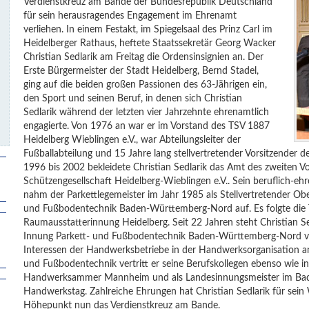
Verdienstkreuz am Bande der Bundesrepublik Deutschland
für sein herausragendes Engagement im Ehrenamt
verliehen. In einem Festakt, im Spiegelsaal des Prinz Carl im
Heidelberger Rathaus, heftete Staatssekretär Georg Wacker
Christian Sedlarik am Freitag die Ordensinsignien an. Der
Erste Bürgermeister der Stadt Heidelberg, Bernd Stadel,
ging auf die beiden großen Passionen des 63-Jährigen ein,
den Sport und seinen Beruf, in denen sich Christian
Sedlarik während der letzten vier Jahrzehnte ehrenamtlich
engagierte. Von 1976 an war er im Vorstand des TSV 1887
Heidelberg Wieblingen e.V., war Abteilungsleiter der
Fußballabteilung und 15 Jahre lang stellvertretender Vorsitzender d
1996 bis 2002 bekleidete Christian Sedlarik das Amt des zweiten V
Schützengesellschaft Heidelberg-Wieblingen e.V.. Sein beruflich-e
nahm der Parkettlegemeister im Jahr 1985 als Stellvertretender Ob
und Fußbodentechnik Baden-Württemberg-Nord auf. Es folgte die Tät
Raumausstatterinnung Heidelberg. Seit 22 Jahren steht Christian Se
Innung Parkett- und Fußbodentechnik Baden-Württemberg-Nord v
Interessen der Handwerksbetriebe in der Handwerksorganisation an
und Fußbodentechnik vertritt er seine Berufskollegen ebenso wie i
Handwerksammer Mannheim und als Landesinnungsmeister im Ba
Handwerkstag. Zahlreiche Ehrungen hat Christian Sedlarik für sein 
Höhepunkt nun das Verdienstkreuz am Bande.