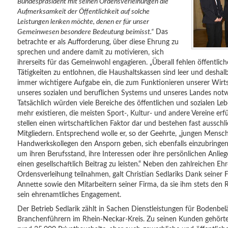
Bundespräsident mit seinen Ordensverleihungen die
Aufmerksamkeit der Öffentlichkeit auf solche
Leistungen lenken möchte, denen er für unser
Gemeinwesen besondere Bedeutung beimisst.“
Das
betrachte er als Aufforderung, über diese Ehrung zu
sprechen und andere damit zu motivieren, sich
ihrerseits für das Gemeinwohl engagieren. „Überall fehlen öffentli
Tätigkeiten zu entlohnen, die Haushaltskassen sind leer und desha
immer wichtigere Aufgabe ein, die zum Funktionieren unserer Wirtsc
unseres sozialen und beruflichen Systems und unseres Landes notwen
Tatsächlich würden viele Bereiche des öffentlichen und sozialen 
mehr existieren, die meisten Sport-, Kultur- und andere Vereine erf
stellen einen wirtschaftlichen Faktor dar und bestehen fast ausschl
Mitgliedern. Entsprechend wolle er, so der Geehrte, „jungen Mens
Handwerkskollegen den Ansporn geben, sich ebenfalls einzubringen 
um ihren Berufsstand, ihre Interessen oder ihre persönlichen Anlieg
einen gesellschaftlich Beitrag zu leisten.“ Neben den zahlreichen E
Ordensverleihung teilnahmen, galt Christian Sedlariks Dank seiner F
Annette sowie den Mitarbeitern seiner Firma, da sie ihm stets den 
sein ehrenamtliches Engagement.
Der Betrieb Sedlarik zählt in Sachen Dienstleistungen für Bodenbel
Branchenführern im Rhein-Neckar-Kreis. Zu seinen Kunden gehörte