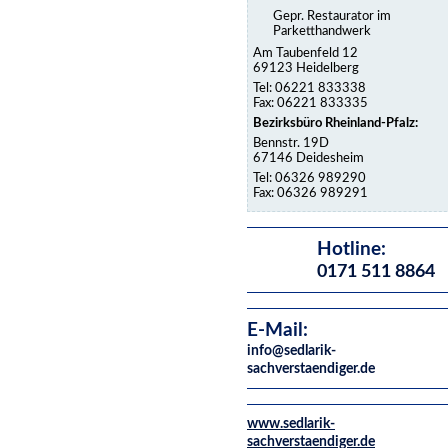
Gepr. Restaurator im
Parketthandwerk
Am Taubenfeld 12
69123 Heidelberg
Tel: 06221 833338
Fax: 06221 833335
Bezirksbüro Rheinland-Pfalz:
Bennstr. 19D
67146 Deidesheim
Tel: 06326 989290
Fax: 06326 989291
Hotline:
0171 511 8864
E-Mail:
info@sedlarik-
sachverstaendiger.de
www.sedlarik-
sachverstaendiger.de